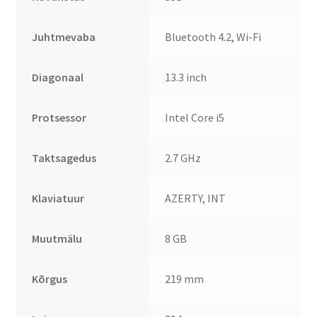
Juhtmevaba
Bluetooth 4.2, Wi-Fi
Diagonaal
13.3 inch
Protsessor
Intel Core i5
Taktsagedus
2.7 GHz
Klaviatuur
AZERTY, INT
Muutmälu
8 GB
Kõrgus
219 mm