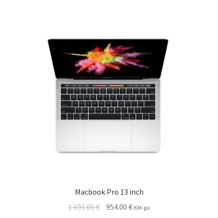
Macbook Pro 13 inch
Algne
Current
1 691.00
€
954.00
€
KM-ga