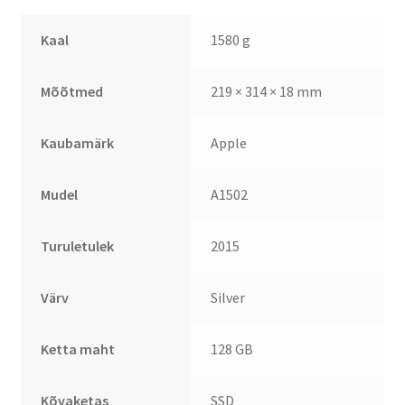
Kaal
1580 g
Mõõtmed
219 × 314 × 18 mm
Kaubamärk
Apple
Mudel
A1502
Turuletulek
2015
Värv
Silver
Ketta maht
128 GB
Kõvaketas
SSD