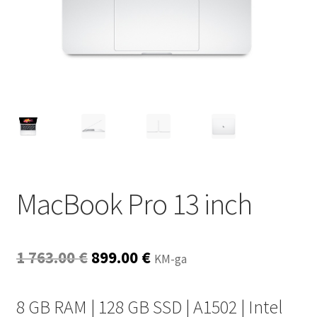
MacBook Pro 13 inch
Algne
Current
1 763.00
€
899.00
€
KM-ga
hind
price
8 GB RAM | 128 GB SSD | A1502 | Intel
oli:
is: