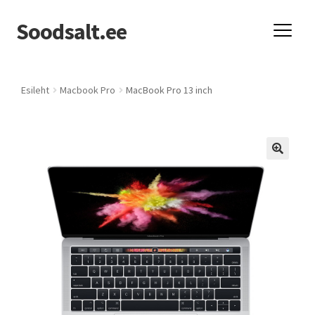
Soodsalt.ee
Liigu
Liigu
navigeerimisele
sisu
juurde
Müügil
Esileht
Macbook Pro
MacBook Pro 13 inch
Teave
Kontakt
🔍
Konto