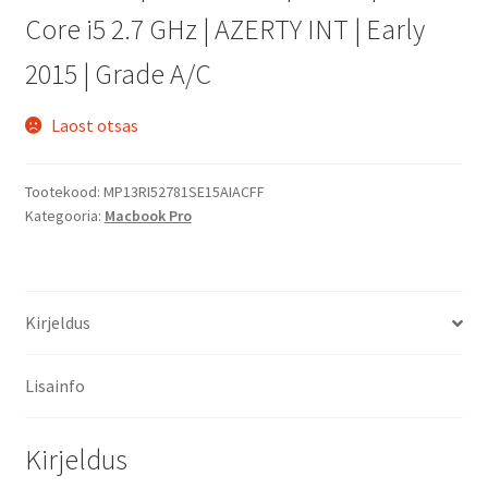
1
899.00 €.
Core i5 2.7 GHz | AZERTY INT | Early
763.00 €.
2015 | Grade A/C
Laost otsas
Tootekood:
MP13RI52781SE15AIACFF
Kategooria:
Macbook Pro
Kirjeldus
Lisainfo
Kirjeldus