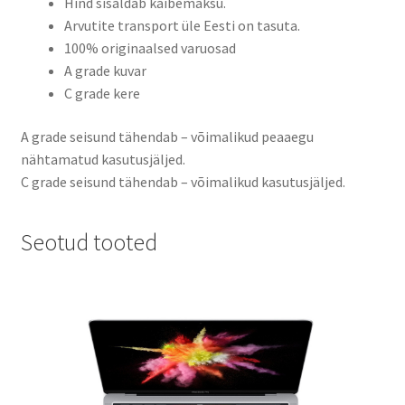
Hind sisaldab käibemaksu.
Arvutite transport üle Eesti on tasuta.
100% originaalsed varuosad
A grade kuvar
C grade kere
A grade seisund tähendab – võimalikud peaaegu
nähtamatud kasutusjäljed.
C grade seisund tähendab – võimalikud kasutusjäljed.
Seotud tooted